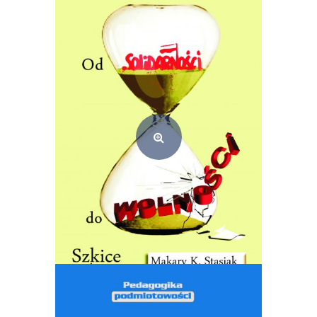
Od solidarności do wolności – szkice etyczne (e-book) PDF