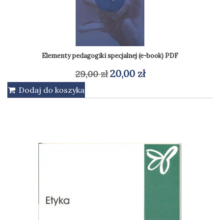
Elementy pedagogiki specjalnej (e-book) PDF
Pierwotna
Aktualna
20,00
zł
29,00
zł
cena
cena
Dodaj do koszyka
wynosiła:
wynosi:
29,00 zł.
20,00 zł.