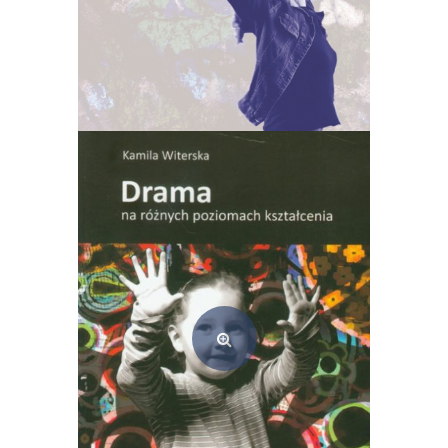
Arteterapia – od rozważań nad teorią do… (e-book) PDF
45,00
zł
Dodaj do koszyka