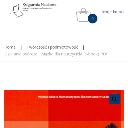
Moje konto
0
Home
|
Twórczość i podmiotowość
|
Działania twórcze. Książka dla nauczyciela (e-book) PDF