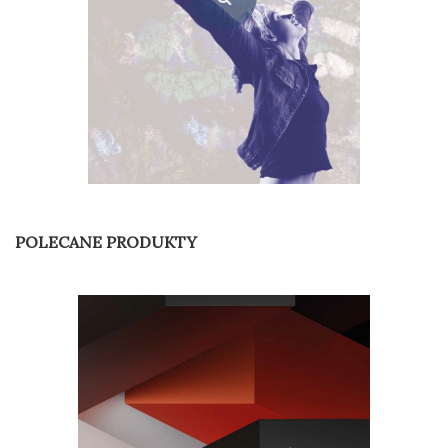
Arteterapia – od rozważań nad teorią do rozwiązań praktycznych
POLECANE PRODUKTY
47,25
zł
Dodaj do koszyka