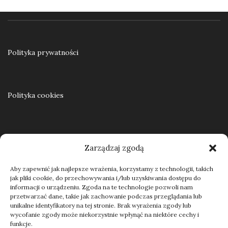
Ku samodzielności. Praca resocjalizacyjna z nieletnimi w teorii i praktyce
55,00
zł
Polityka prywatności
Dodaj do koszyka
Polityka cookies
Regulamin
Zarządzaj zgodą
Aby zapewnić jak najlepsze wrażenia, korzystamy z technologii, takich
jak pliki cookie, do przechowywania i/lub uzyskiwania dostępu do
Kontakt
informacji o urządzeniu. Zgoda na te technologie pozwoli nam
przetwarzać dane, takie jak zachowanie podczas przeglądania lub
unikalne identyfikatory na tej stronie. Brak wyrażenia zgody lub
wycofanie zgody może niekorzystnie wpłynąć na niektóre cechy i
funkcje.