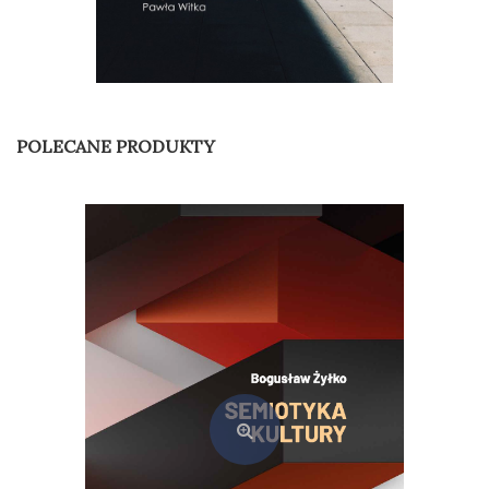
Pedagogika resocjalizacyjna w teorii i codziennej praktyce
49,00
zł
POLECANE PRODUKTY
Dodaj do koszyka