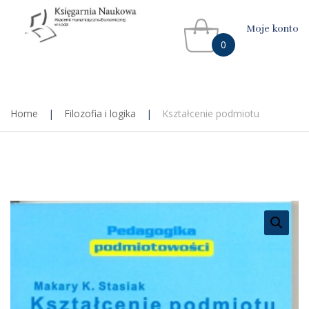
Moje konto
0
Home
|
Filozofia i logika
|
Kształcenie podmiotu