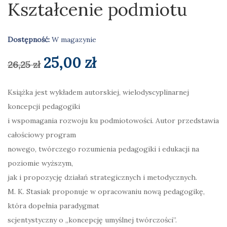
Kształcenie podmiotu
Dostępność:
W magazynie
Pierwotna
Aktualna
25,00
zł
26,25
zł
cena
cena
Książka jest wykładem autorskiej, wielodyscyplinarnej
koncepcji pedagogiki
wynosiła:
wynosi:
i wspomagania rozwoju ku podmiotowości. Autor przedstawia
26,25 zł.
25,00 zł.
całościowy program
nowego, twórczego rozumienia pedagogiki i edukacji na
poziomie wyższym,
jak i propozycję działań strategicznych i metodycznych.
M. K. Stasiak proponuje w opracowaniu nową pedagogikę,
która dopełnia paradygmat
scjentystyczny o „koncepcję umyślnej twórczości”.