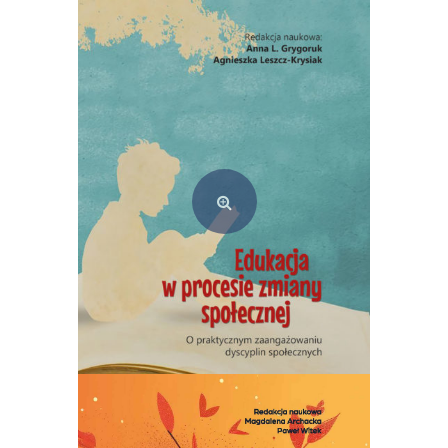
Edukacja w procesie zmiany społecznej. O praktycznym zaangażowaniu dyscyplin społecznych