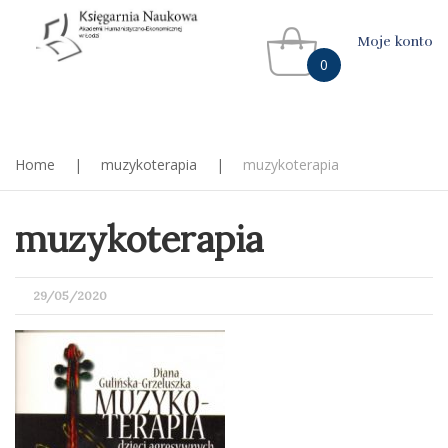
Moje konto
0
Home
|
muzykoterapia
|
muzykoterapia
muzykoterapia
POSTED
29/05/2020
ON