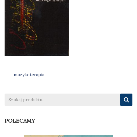
muzykoterapia
Nawigacja
wpisu
POLECAMY