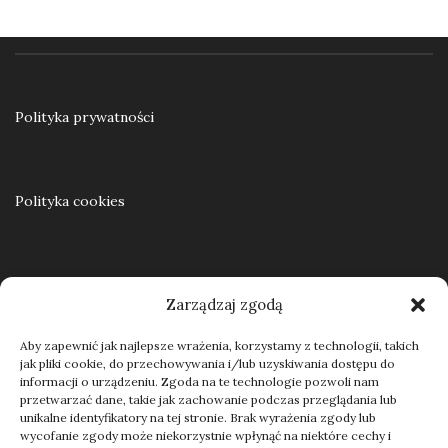
Ku samodzielności. Praca resocjalizacyjna z nieletnimi w teorii i praktyce
55,00
zł
Polityka prywatności
Dodaj do koszyka
Polityka cookies
Regulamin
Zarządzaj zgodą
Aby zapewnić jak najlepsze wrażenia, korzystamy z technologii, takich
jak pliki cookie, do przechowywania i/lub uzyskiwania dostępu do
Kontakt
informacji o urządzeniu. Zgoda na te technologie pozwoli nam
przetwarzać dane, takie jak zachowanie podczas przeglądania lub
unikalne identyfikatory na tej stronie. Brak wyrażenia zgody lub
wycofanie zgody może niekorzystnie wpłynąć na niektóre cechy i