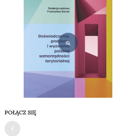
69,00
zł
Dodaj do koszyka
Doświadczenia, problemy i wyzwania polskiej samorządności terytorialnej
POŁĄCZ SIĘ
35,00
zł
Dodaj do koszyka