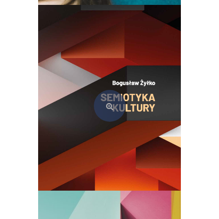
Przemoc psychiczna w relacjach między uczniami szkoły podstawowej. Badania nad bullyingiem w codziennym życiu szkoły
39,00
zł
Dodaj do koszyka
Semiotyka kultury. Teoria i praktyka szkoły tartusko-moskiewskiej