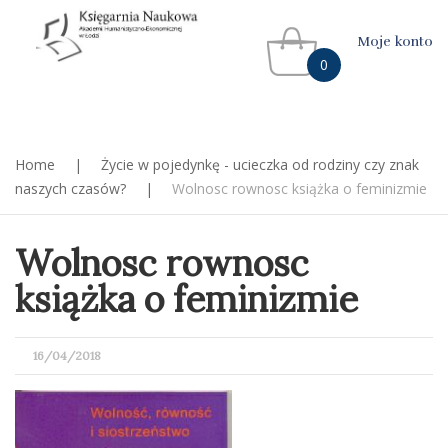
Moje konto
0
Home
|
Życie w pojedynkę - ucieczka od rodziny czy znak
naszych czasów?
|
Wolnosc rownosc książka o feminizmie
Wolnosc rownosc
książka o feminizmie
POSTED
16/04/2018
ON