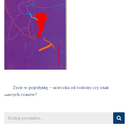
Życie w pojedynkę – ucieczka od rodziny czy znak
Nawigacja
naszych czasów?
wpisu