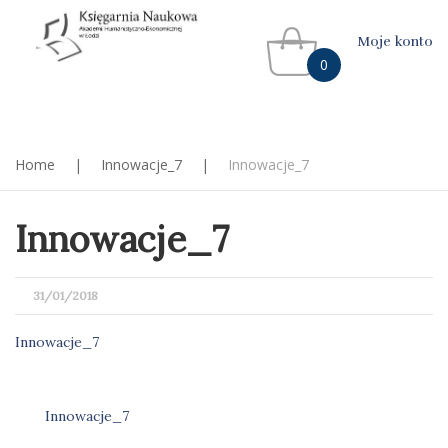
Moje konto
0
Home
|
Innowacje_7
|
Innowacje_7
Innowacje_7
POSTED
31/01/2018
ON
Innowacje_7
Innowacje_7
Nawigacja