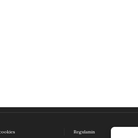
Germanizmy we współczesnej gwarze miejskiej Poznania
49,00
zł
wiedz się więcej
 cookies
Regulamin