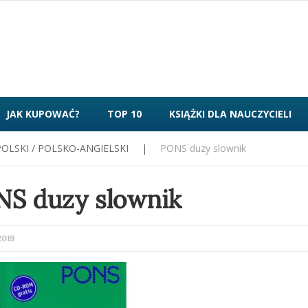
JAK KUPOWAĆ?
TOP 10
KSIĄŻKI DLA NAUCZYCIELI
POLSKI / POLSKO-ANGIELSKI
|
PONS duzy slownik
S duzy slownik
ED
2019