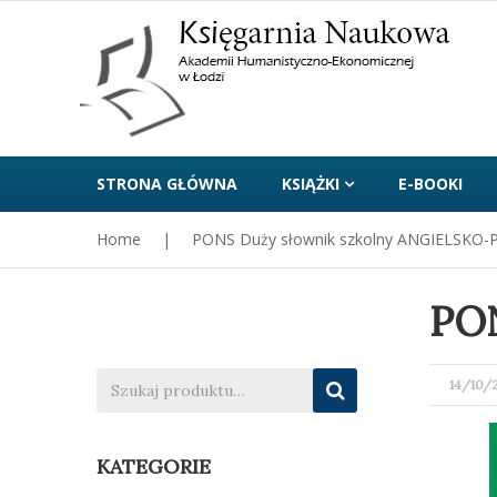
STRONA GŁÓWNA
KSIĄŻKI
E-BOOKI
Home
|
PONS Duży słownik szkolny ANGIELSKO-
PON
POST
14/10/
ON
KATEGORIE