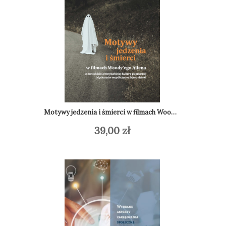
Z dziejó
Motywy jedzenia i śmierci w filmach Woody’ego Allena (wyd. 2)
39,00
zł
Do
Dodaj do koszyka