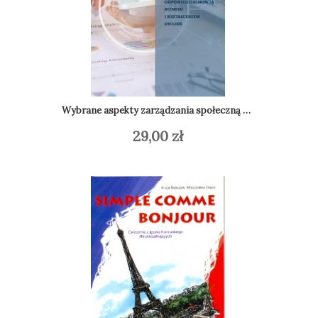
Wybrane aspekty zarządzania społeczną odpowiedzialnością biznesu i kształceniem on-line
29,00
zł
Do
Dodaj do koszyka