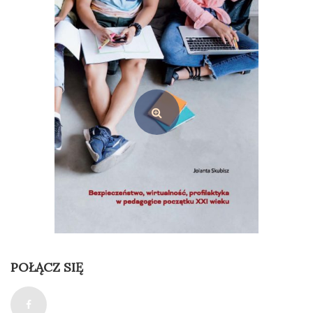
Edukacja w procesie zmiany społecznej. O praktycznym zaangażowaniu dyscyplin społecznych
39,00
zł
Dodaj do koszyka
POŁĄCZ SIĘ
Bezpieczeństwo, wirtualność, profilaktyka w pedagogice początku XXI wieku
35,00
zł