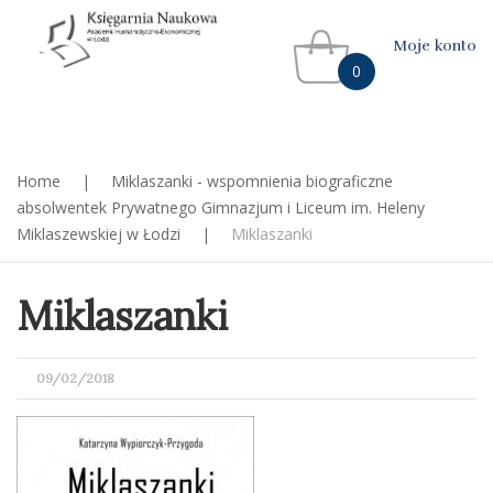
Moje konto
0
Home
|
Miklaszanki - wspomnienia biograficzne
absolwentek Prywatnego Gimnazjum i Liceum im. Heleny
Miklaszewskiej w Łodzi
|
Miklaszanki
Miklaszanki
POSTED
09/02/2018
ON