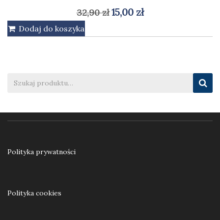
Pierwotna
Aktualna
15,00
zł
32,90
zł
cena
cena
Dodaj do koszyka
wynosiła:
wynosi:
32,90 zł.
15,00 zł.
Polityka prywatności
Polityka cookies