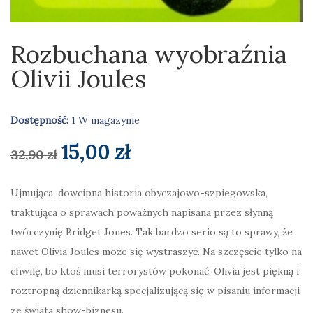
Rozbuchana wyobraźnia
Olivii Joules
Dostępność:
1 W magazynie
Pierwotna
Aktualna
15,00
zł
32,90
zł
cena
cena
Ujmująca, dowcipna historia obyczajowo-szpiegowska,
traktująca o sprawach poważnych napisana przez słynną
wynosiła:
wynosi:
twórczynię Bridget Jones. Tak bardzo serio są to sprawy, że
32,90 zł.
15,00 zł.
nawet Olivia Joules może się wystraszyć. Na szczęście tylko na
chwilę, bo ktoś musi terrorystów pokonać. Olivia jest piękną i
roztropną dziennikarką specjalizującą się w pisaniu informacji
ze świata show-biznesu.