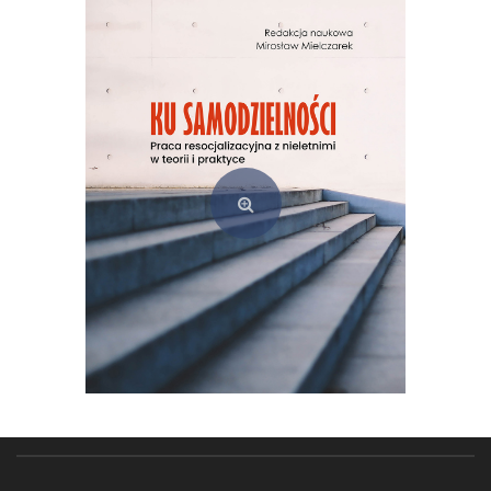
(Z)rozumieć świat. Badania jakościowe w praktyce pedagogicznej
49,00
zł
Dodaj do koszyka
Ku samodzielności. Praca resocjalizacyjna z nieletnimi w teorii i praktyce
55,00
zł