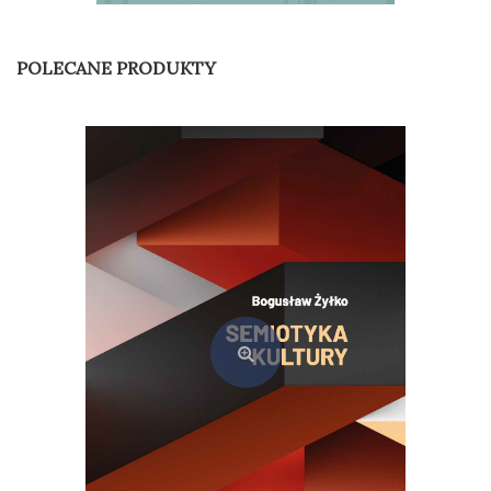
Szkoła-uczniowie-nauczyciele. Elizjum czy Tartar?
35,00
zł
POLECANE PRODUKTY
Dodaj do koszyka