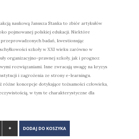
akcją naukową Janusza Stanka to zbiór artykułów
oko pojmowanej polskiej edukacji. Niektóre
ki przeprowadzonych badań, kwestionując
 schyłkowości szkoły w XXI wieku zarówno w
uły organizacyjno-prawnej szkoły, jak i prognoz
rowymi rozwiązaniami. Inne zwracają uwagę na kryzys
nstytucji i zagrożenia ze strony e-learningu.
ż różne koncepcje dotykające tożsamości człowieka,
czywistością, w tym te charakterystyczne dla
DODAJ DO KOSZYKA