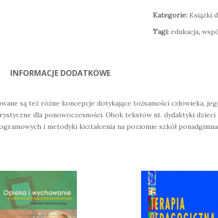
Kategorie:
Książki d
Tagi:
edukacja
,
wspó
INFORMACJE DODATKOWE
Sztuczna inteligencja i nowe technologie. O co każdy powinien zapytać
55,00
zł
daj do koszyka
wane są też różne koncepcje dotykające tożsamości człowieka, jeg
rystyczne dla ponowoczesności. Obok tekstów nt. dydaktyki dzieci i
rogramowych i metodyki kształcenia na poziomie szkół ponadgimnazj