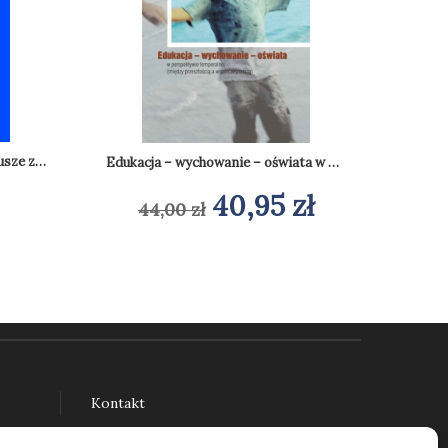
Terapia pedagogiczna. Scenariusze zajęć
Edukacja – wychowanie – oświata w perspektywie temporalnej (między przeszłością a współczesnością)
Pierwotna
Aktualna
40,95
zł
44,00
zł
Dodaj do koszyka
cena
cena
wynosiła:
wynosi:
44,00 zł.
40,95 zł.
Kontakt