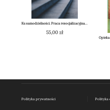
Ku samodzielności. Praca resocjalizacyjna z nieletnimi w teorii i praktyce
55,00
zł
Dodaj do koszyka
Do
Polityka prywatności
Polityka