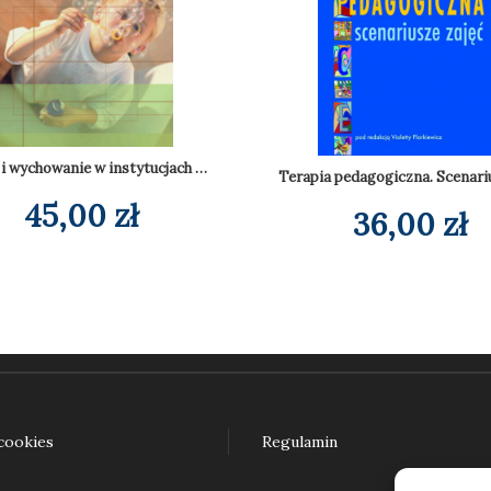
Pokaż język! O językach dla ciekawych (e-book)
45,00
zł
daj do koszyka
Opieka i wychowanie w instytucjach wsparcia społecznego. Diagnoza i kierunki rozwoju
45,00
zł
36,00
zł
Dodaj do koszyka
Dodaj do koszyka
 cookies
Regulamin