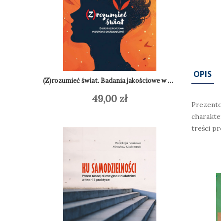
OPIS
(Z)rozumieć świat. Badania jakościowe w praktyce pedagogicznej
49,00
zł
Do
Dodaj do koszyka
Prezento
charakte
treści p