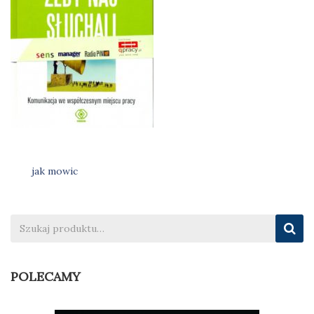
jak mowic
Nawigacja
wpisu
POLECAMY