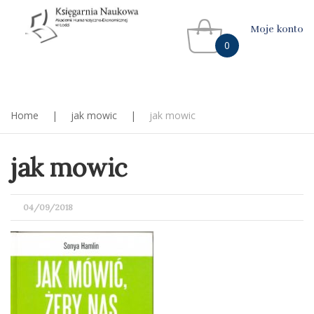
Moje konto
0
Home
|
jak mowic
|
jak mowic
jak mowic
POSTED
04/09/2018
ON