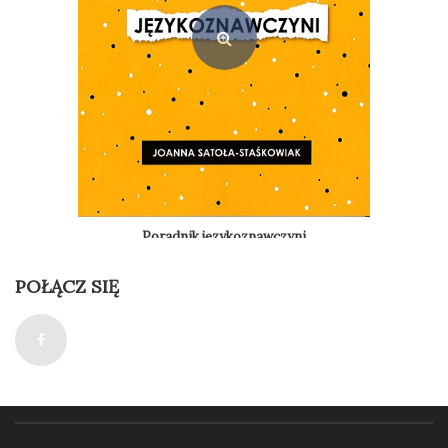
wynosiła:
wynosi:
65,00 zł.
55,00 zł.
Poradnik językoznawczyni
27,00
zł
POŁĄCZ SIĘ
Dodaj do koszyka