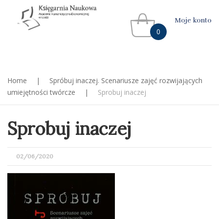
Moje konto
0
Home
|
Spróbuj inaczej. Scenariusze zajęć rozwijających
umiejętności twórcze
|
Sprobuj inaczej
Sprobuj inaczej
POSTED
02/06/2020
ON