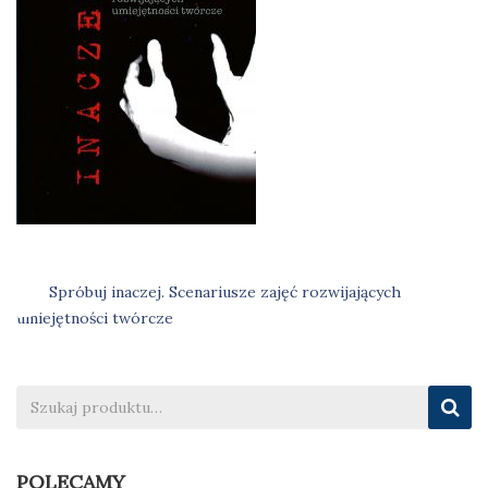
Spróbuj inaczej. Scenariusze zajęć rozwijających
Nawigacja
umiejętności twórcze
wpisu
POLECAMY