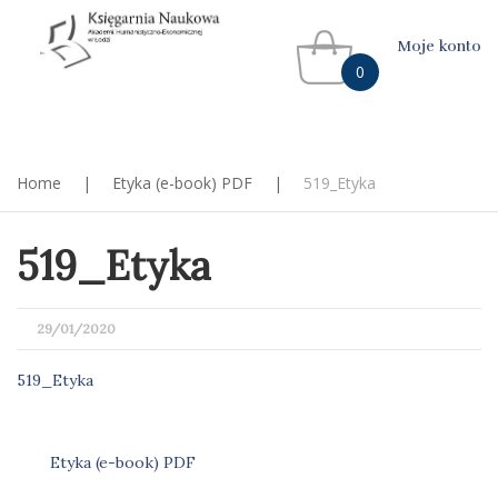
Moje konto
0
Home
|
Etyka (e-book) PDF
|
519_Etyka
519_Etyka
POSTED
29/01/2020
ON
519_Etyka
Etyka (e-book) PDF
Nawigacja