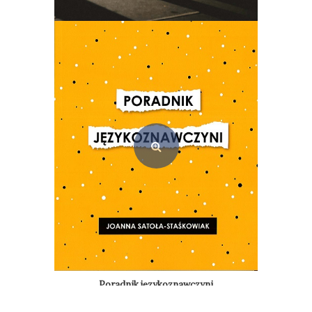
Współczesne wyzwania i dylematy systemu pomocy społecznej w Polsce. Ujęcie interdyscyplinarne
49,00
zł
Dodaj do koszyka
Poradnik językoznawczyni
27,00
zł