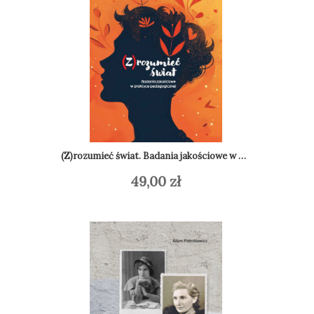
P
Do
(Z)rozumieć świat. Badania jakościowe w praktyce pedagogicznej
49,00
zł
Dodaj do koszyka