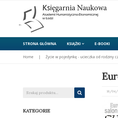
STRONA GŁÓWNA
KSIĄŻKI
E-BOOKI
Home
|
Życie w pojedynkę - ucieczka od rodziny 
Eur
POST
16/04/
ON
KATEGORIE