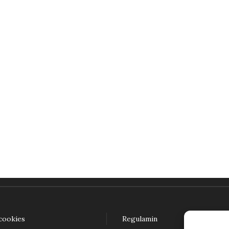
k językoznawczyni (e-book) PDF
23,00
zł
daj do koszyka
 cookies
Regulamin