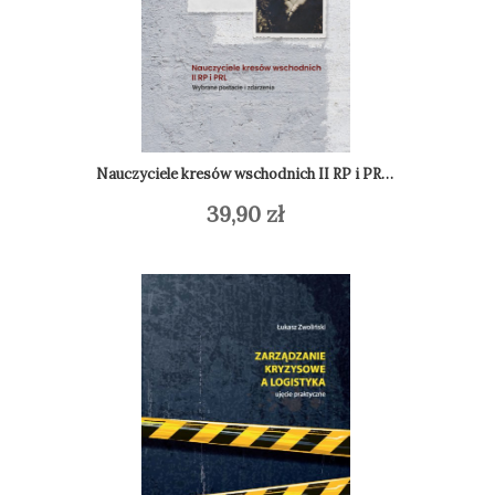
Nauczyciele kresów wschodnich II RP i PRL. Wybrane postacie i zdarzenia
39,90
zł
Do
Dodaj do koszyka