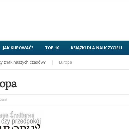
JAK KUPOWAĆ?
TOP 10
KSIĄŻKI DLA NAUCZYCIELI
czy znak naszych czasów?
|
Europa
opa
ED
2018