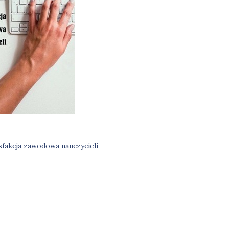
sfakcja zawodowa nauczycieli
igacja
su