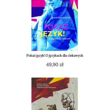
Pokaż język! O językach dla ciekawych
Do
49,90
zł
Dodaj do koszyka