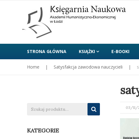
STRONA GŁÓWNA
KSIĄŻKI
E-BOOKI
Home
|
Satysfakcja zawodowa nauczycieli
|
s
sat
POST
03/11/
ON
KATEGORIE