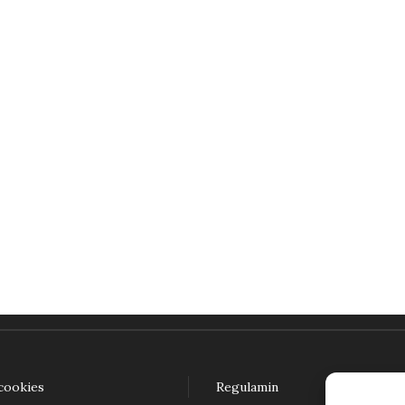
20 lat członkostwa Polski w Unii Europejskiej. Refleksje i perspektywy
49,00
zł
daj do koszyka
 cookies
Regulamin