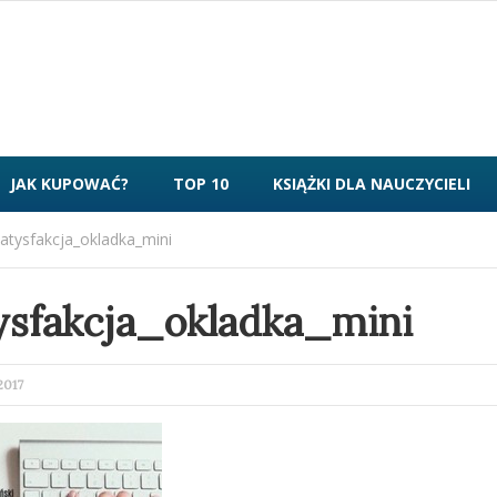
JAK KUPOWAĆ?
TOP 10
KSIĄŻKI DLA NAUCZYCIELI
atysfakcja_okladka_mini
ysfakcja_okladka_mini
ED
2017