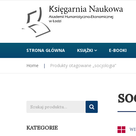
STRONA GŁÓWNA
KSIĄŻKI
E-BOOKI
Home
|
Produkty otagowane „socjologia”
so
KATEGORIE
WI