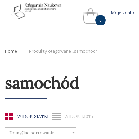
Moje konto
0
Home
|
Produkty otagowane „samochód”
samochód
WIDOK SIATKI
WIDOK LISTY