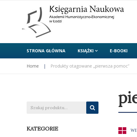
STRONA GŁÓWNA
KSIĄŻKI
E-BOOKI
Home
|
Produkty otagowane „pierwsza pomoc”
pi
KATEGORIE
WI