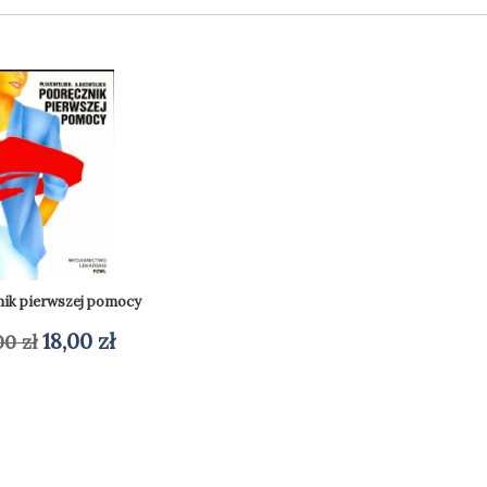
ik pierwszej pomocy
Pierwotna
Aktualna
18,00
zł
00
zł
daj do koszyka
cena
cena
wynosiła:
wynosi:
34,00 zł.
18,00 zł.