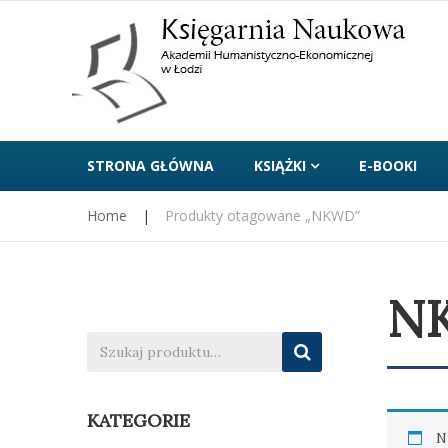
STRONA GŁÓWNA
KSIĄŻKI
E-BOOKI
Home
|
Produkty otagowane „NKWD”
N
KATEGORIE
N