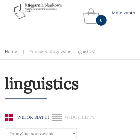
Moje konto
0
Home
|
Produkty otagowane „linguistics”
linguistics
WIDOK SIATKI
WIDOK LISTY