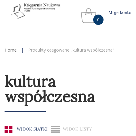
Moje konto
0
Home
|
Produkty otagowane „kultura współczesna”
kultura
współczesna
WIDOK SIATKI
WIDOK LISTY