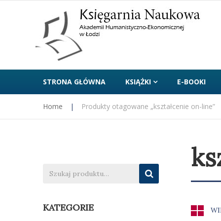
STRONA GŁÓWNA
KSIĄŻKI
E-BOOKI
Home
|
Produkty otagowane „kształcenie on-line”
ks
KATEGORIE
WI