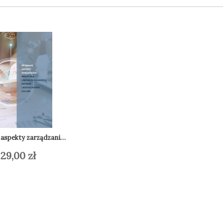
aspekty zarządzania społeczną odpowiedzialnością biznesu i kształceni
29,00
zł
daj do koszyka