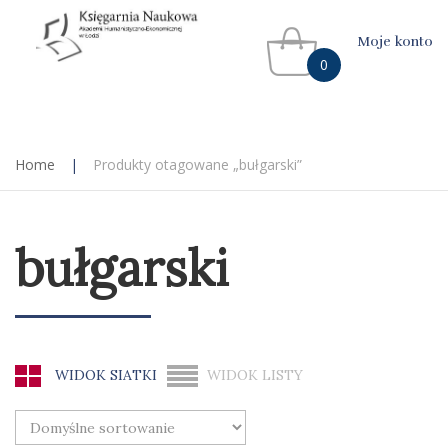
Moje konto
0
Home
|
Produkty otagowane „bułgarski”
bułgarski
WIDOK SIATKI
WIDOK LISTY