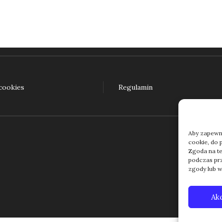
 cookies
Regulamin
Aby zapewnić
cookie, do 
Zgoda na te
podczas prze
zgody lub w
Ak