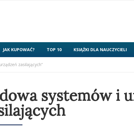
JAK KUPOWAĆ?
TOP 10
KSIĄŻKI DLA NAUCZYCIELI
rządzeń zasilających”
dowa systemów i u
silających