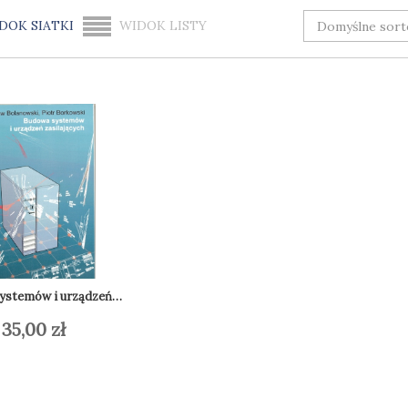
DOK SIATKI
WIDOK LISTY
stemów i urządzeń zasilających
35,00
zł
daj do koszyka