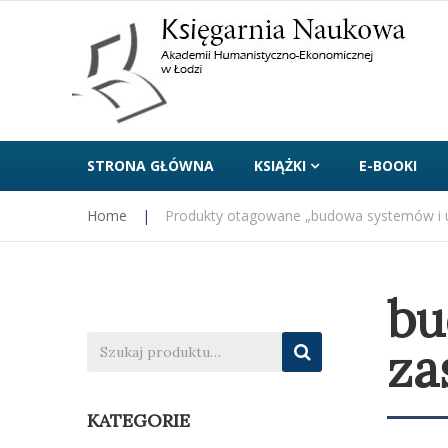
STRONA GŁÓWNA
KSIĄŻKI
E-BOOKI
Home
|
Produkty otagowane „budowa systemów i u
bu
za
KATEGORIE