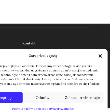
Kontakt
Zarządzaj zgodą
 jak najlepsze wrażenia, korzystamy z technologii, takich jak pliki
przechowywania i/lub uzyskiwania dostępu do informacji o urządzeniu.
 technologie pozwoli nam przetwarzać dane, takie jak zachowanie
glądania lub unikalne identyfikatory na tej stronie. Brak wyrażenia
ycofanie zgody może niekorzystnie wpłynąć na niektóre cechy i funkcje.
ceptuję
Odmów
Zobacz preferencje
Polityka plików cookies
Polityka prywatności