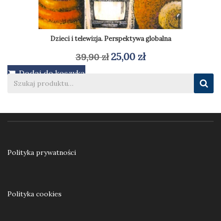
Dzieci i telewizja. Perspektywa globalna
Pierwotna
Aktualna
25,00
zł
39,90
zł
cena
cena
Dodaj do koszyka
wynosiła:
wynosi:
39,90 zł.
25,00 zł.
Polityka prywatności
Polityka cookies