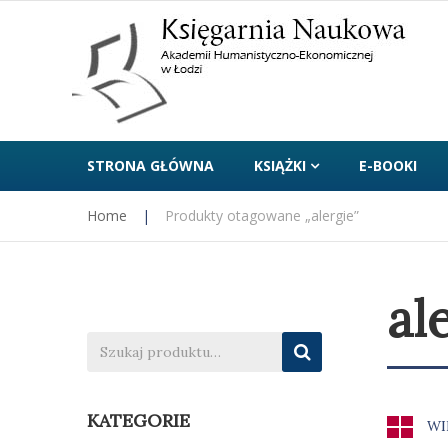
STRONA GŁÓWNA
KSIĄŻKI
E-BOOKI
Home
|
Produkty otagowane „alergie”
al
KATEGORIE
WI