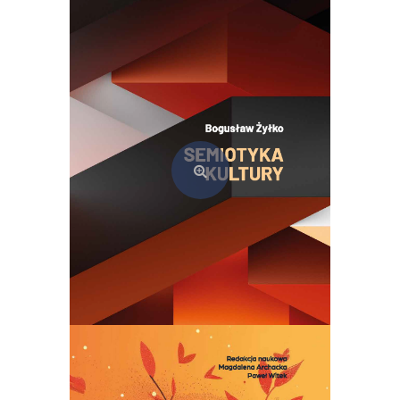
19,90 zł.
17,00 zł.
Semiotyka kultury. Teoria i praktyka szkoły tartusko-moskiewskiej