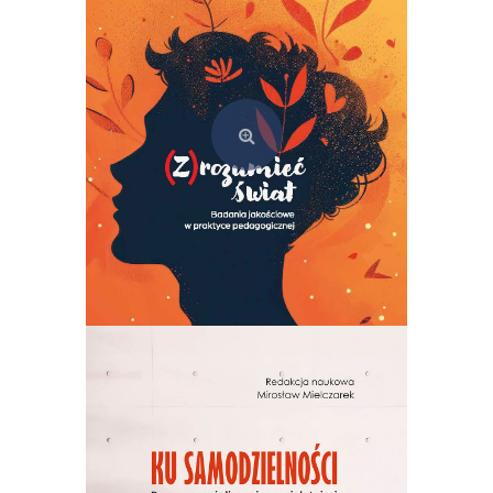
69,00
zł
Dodaj do koszyka
(Z)rozumieć świat. Badania jakościowe w praktyce pedagogicznej
49,00
zł
Dodaj do koszyka