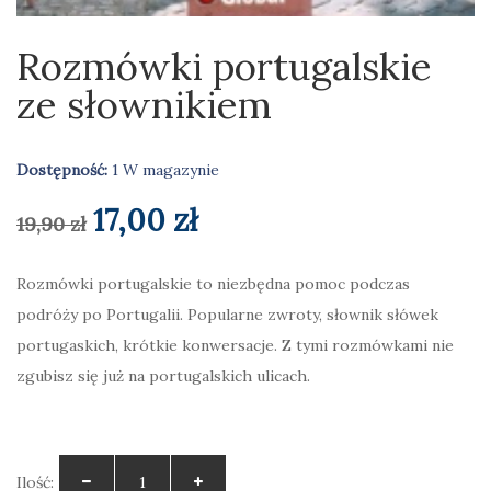
Rozmówki portugalskie
ze słownikiem
Dostępność:
1 W magazynie
Pierwotna
Aktualna
17,00
zł
19,90
zł
cena
cena
Rozmówki portugalskie to niezbędna pomoc podczas
podróży po Portugalii. Popularne zwroty, słownik słówek
wynosiła:
wynosi:
portugaskich, krótkie konwersacje. Z tymi rozmówkami nie
19,90 zł.
17,00 zł.
zgubisz się już na portugalskich ulicach.
Ilość: