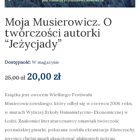
Moja Musierowicz. O
twórczości autorki
“Jeżycjady”
Dostępność:
W magazynie
Pierwotna
Aktualna
20,00
zł
25,00
zł
cena
cena
Książka jest owocem Wielkiego Festiwalu
Musierowiczowskiego, który odbył się w czerwcu 2006 roku,
wynosiła:
wynosi:
w murach Wyższej Szkoły Humanistyczno-Ekonomicznej w
25,00 zł.
20,00 zł.
Łodzi. Znakomici literaturoznawcy omawiali twórczość
poznańskiej pisarki, pokazana została ekranizacja
Kłamczuchy
,
wszyscy chętni mogli skosztować ulubionych potraw