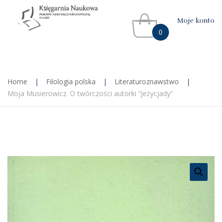
Moje konto
0
Home
|
Filologia polska
|
Literaturoznawstwo
|
Moja Musierowicz. O twórczości autorki “Jeżycjady”