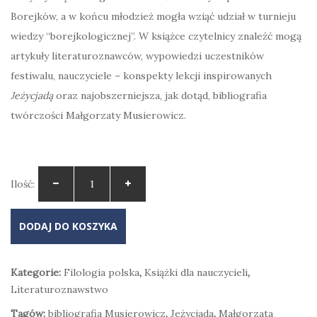
Borejków, a w końcu młodzież mogła wziąć udział w turnieju
wiedzy “borejkologicznej”. W książce czytelnicy znaleźć mogą
artykuły literaturoznawców, wypowiedzi uczestników
festiwalu, nauczyciele – konspekty lekcji inspirowanych
Jeżycjadą
oraz najobszerniejsza, jak dotąd, bibliografia
twórczości Małgorzaty Musierowicz.
Ilość:
DODAJ DO KOSZYKA
Kategorie:
Filologia polska
,
Książki dla nauczycieli
,
Literaturoznawstwo
Tagów:
bibliografia Musierowicz
,
Jeżycjada
,
Małgorzata