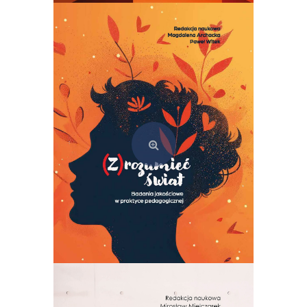
Semiotyka kultury. Teoria i praktyka szkoły tartusko-moskiewskiej
69,00
zł
Dodaj do koszyka
(Z)rozumieć świat. Badania jakościowe w praktyce pedagogicznej