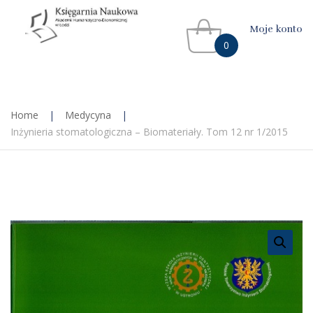
Moje konto
0
Home
|
Medycyna
|
Inżynieria stomatologiczna – Biomateriały. Tom 12 nr 1/2015