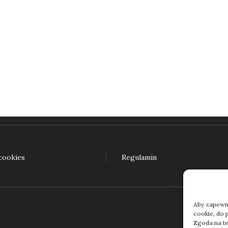
Pokaż język! O językach dla ciekawych (e-book)
45,00
zł
daj do koszyka
 cookies
Regulamin
Aby zapewnić
cookie, do 
Zgoda na te