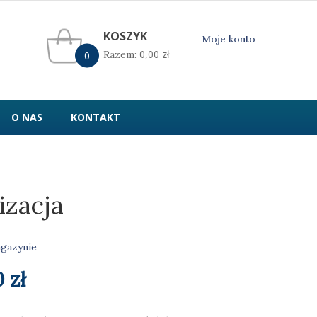
KOSZYK
Moje konto
0,00
zł
Razem:
0
O NAS
KONTAKT
izacja
gazynie
wotna
Aktualna
0
zł
cena