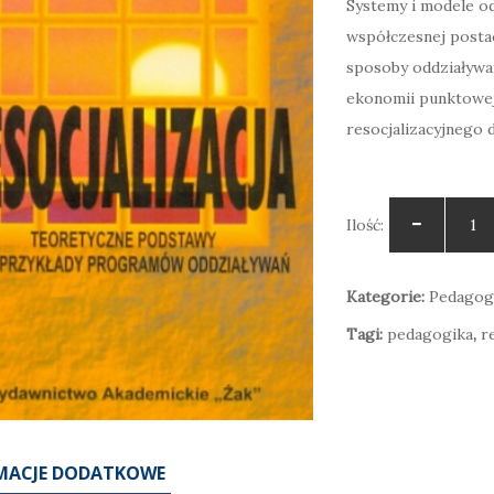
Systemy i modele od
współczesnej posta
wyno
sposoby oddziaływań
22,00
ekonomii punktowej
resocjalizacyjnego
Ilość:
Pedagogika resocjalizacyjna w teorii i codziennej praktyce
49,00
zł
daj do koszyka
Kategorie:
Pedagog
Tagi:
pedagogika
,
r
MACJE DODATKOWE