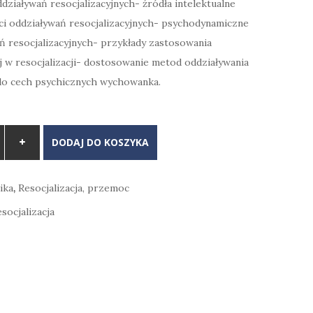
działywań resocjalizacyjnych- źródła intelektualne
ci oddziaływań resocjalizacyjnych- psychodynamiczne
siła:
wynosi:
 resocjalizacyjnych- przykłady zastosowania
 zł.
12,00 zł.
 w resocjalizacji- dostosowanie metod oddziaływania
 do cech psychicznych wychowanka.
DODAJ DO KOSZYKA
ika
,
Resocjalizacja, przemoc
esocjalizacja