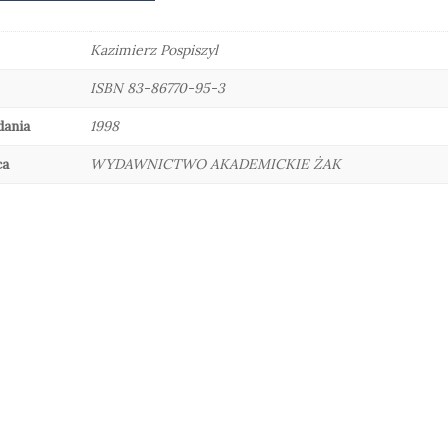
Kazimierz Pospiszyl
ISBN 83-86770-95-3
dania
1998
ca
WYDAWNICTWO AKADEMICKIE ŻAK
Sztuczna inteligencja i nowe technologie. O co każdy powinien zapytać
55,00
zł
daj do koszyka