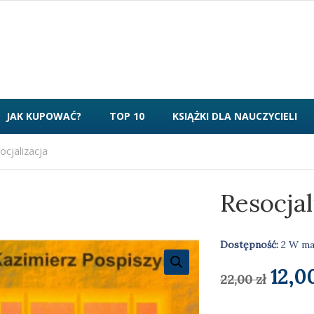
JAK KUPOWAĆ?
TOP 10
KSIĄŻKI DLA NAUCZYCIELI
ocjalizacja
Resocjal
Dostępność:
2 W ma
Pier
12,0
22,00
zł
cena