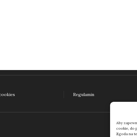
Pokaż język! O językach dla ciekawych (e-book)
45,00
zł
daj do koszyka
 cookies
Regulamin
Aby zapewnić
cookie, do 
Zgoda na te