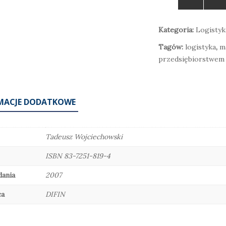
Kategoria:
Logistyk
Tagów:
logistyka
,
m
przedsiębiorstwem
Sztuczna inteligencja i nowe technologie. O co każdy powinien zapytać
55,00
zł
daj do koszyka
MACJE DODATKOWE
Tadeusz Wojciechowski
ISBN 83-7251-819-4
dania
2007
ca
DIFIN