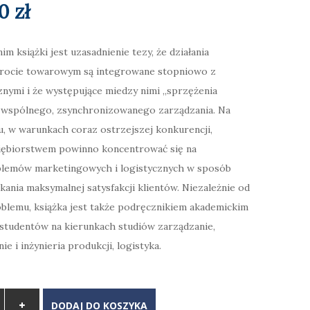
wotna
Aktualna
00
zł
cena
książki jest uzasadnienie tezy, że działania
rocie towarowym są integrowane stopniowo z
siła:
wynosi:
cznymi i że występujące miedzy nimi „sprzężenia
 zł.
28,00 zł.
wspólnego, zsynchronizowanego zarządzania. Na
, w warunkach coraz ostrzejszej konkurencji,
iębiorstwem powinno koncentrować się na
lemów marketingowych i logistycznych w sposób
kania maksymalnej satysfakcji klientów. Niezależnie od
blemu, książka jest także podręcznikiem akademickim
studentów na kierunkach studiów zarządzanie,
e i inżynieria produkcji, logistyka.
DODAJ DO KOSZYKA