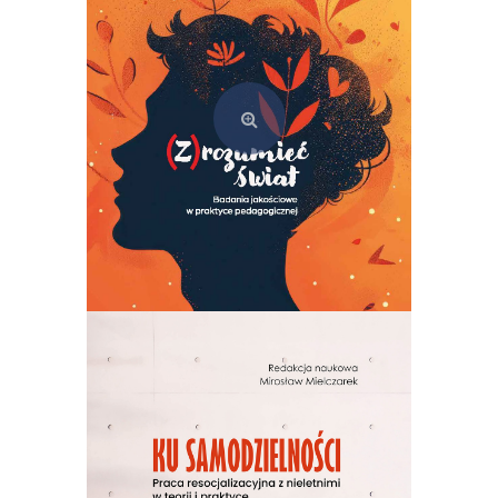
Dodaj do koszyka
(Z)rozumieć świat. Badania jakościowe w praktyce pedagogicznej
49,00
zł
Dodaj do koszyka