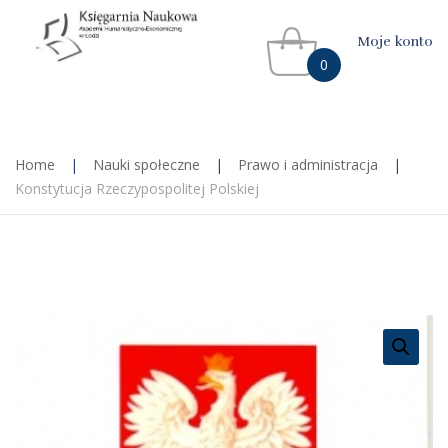
Moje konto
0
Home
|
Nauki społeczne
|
Prawo i administracja
|
Konstytucja Rzeczypospolitej Polskiej