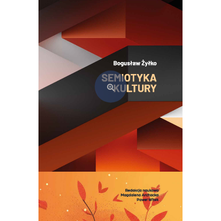
Semiotyka kultury. Teoria i praktyka szkoły tartusko-moskiewskiej
69,00
zł