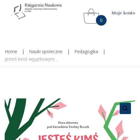
Moje konto
0
Home
|
Nauki społeczne
|
Pedagogika
|
Jesteś kimś wyjątkowym…