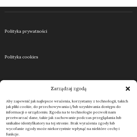
Ku samodzielności. Praca resocjalizacyjna z nieletnimi w teorii i praktyce
55,00
zł
Polityka prywatności
Dodaj do koszyka
Polityka cookies
Regulamin
Zarządzaj zgodą
Aby zapewnić jak najlepsze wrażenia, korzystamy z technologii, takich
jak pliki cookie, do przechowywania i/lub uzyskiwania dostępu do
Kontakt
informacji o urządzeniu. Zgoda na te technologie pozwoli nam
przetwarzać dane, takie jak zachowanie podczas przeglądania lub
unikalne identyfikatory na tej stronie. Brak wyrażenia zgody lub
wycofanie zgody może niekorzystnie wpłynąć na niektóre cechy i
funkcje.