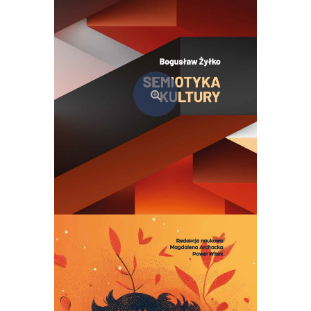
Semiotyka kultury. Teoria i praktyka szkoły tartusko-moskiewskiej
69,00
zł
Dodaj do koszyka