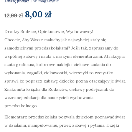
Dostępność:
1 W magazynie
Pierwotna
Aktualna
8,00
zł
12,99
zł
cena
cena
Drodzy Rodzice, Opiekunowie, Wychowawcy!
Chcecie, Aby Wasze maluchy jak najszybciej stały się
wynosiła:
wynosi:
samodzielnymi przedszkolakami? Jeśli tak, zapraszamy do
12,99 zł.
8,00 zł.
wspólnej zabawy i nauki z naszymi elementarzami. Atrakcyjna
szata graficzna, kolorowe naklejki, ciekawe zadania do
wykonania, zagadki, ciekawostki, wierszyki to wszystko
sprawi, że poprzez zabawę dziecko pozna otaczający je świat.
Znakomita książka dla Rodziców, ciekawy podręcznik do
wczesnej edukacji dla nauczycieli wychowania
przedszkolnego.
Elementarz przedszkolaka pozwala dzieciom poznawać świat
w działaniu, manipulowaniu, przez zabawę i pytania. Dzięki