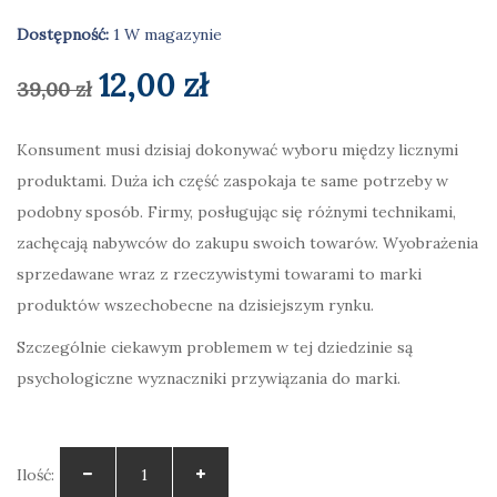
Dostępność:
1 W magazynie
Pierwotna
Aktualna
12,00
zł
39,00
zł
cena
cena
Konsument musi dzisiaj dokonywać wyboru między licznymi
produktami. Duża ich część zaspokaja te same potrzeby w
wynosiła:
wynosi:
podobny sposób. Firmy, posługując się różnymi technikami,
39,00 zł.
12,00 zł.
zachęcają nabywców do zakupu swoich towarów. Wyobrażenia
sprzedawane wraz z rzeczywistymi towarami to marki
produktów wszechobecne na dzisiejszym rynku.
Szczególnie ciekawym problemem w tej dziedzinie są
psychologiczne wyznaczniki przywiązania do marki.
Ilość: