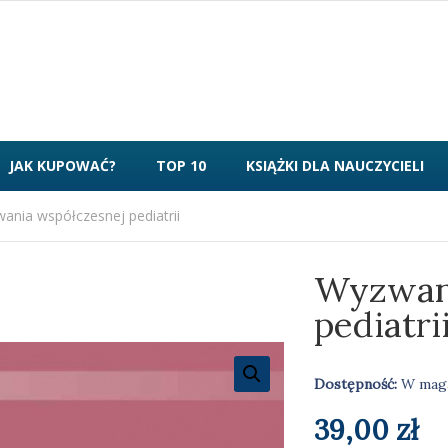
JAK KUPOWAĆ?
TOP 10
KSIĄŻKI DLA NAUCZYCIELI
ania współczesnej pediatrii
Wyzwani
pediatri
Dostępność:
W mag
39,00
zł