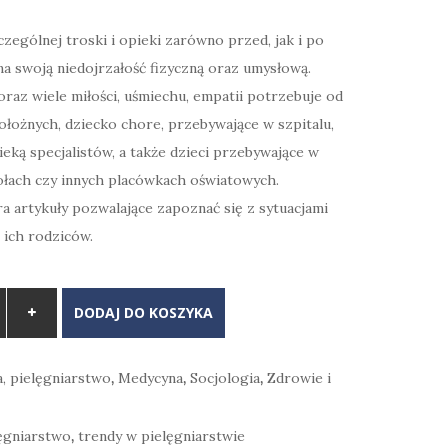
ególnej troski i opieki zarówno przed, jak i po
na swoją niedojrzałość fizyczną oraz umysłową.
raz wiele miłości, uśmiechu, empatii potrzebuje od
ołożnych, dziecko chore, przebywające w szpitalu,
eką specjalistów, a także dzieci przebywające w
ołach czy innych placówkach oświatowych.
 artykuły pozwalające zapoznać się z sytuacjami
i ich rodziców.
DODAJ DO KOSZYKA
, pielęgniarstwo
,
Medycyna
,
Socjologia
,
Zdrowie i
ęgniarstwo
,
trendy w pielęgniarstwie