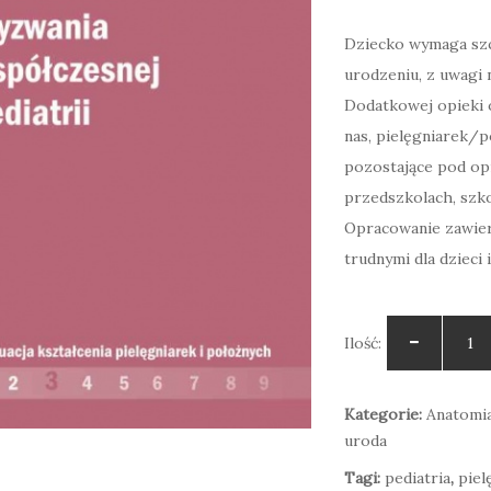
Dziecko wymaga szcz
urodzeniu, z uwagi 
Dodatkowej opieki o
nas, pielęgniarek/p
pozostające pod opi
przedszkolach, szk
Opracowanie zawiera
Pedagogika resocjalizacyjna w teorii i codziennej praktyce
trudnymi dla dzieci 
49,00
zł
daj do koszyka
Ilość:
Kategorie:
Anatomia
uroda
Tagi:
pediatria
,
piel