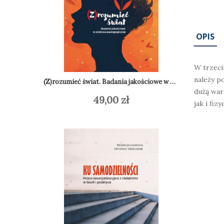
OPIS
W trzeci
należy po
(Z)rozumieć świat. Badania jakościowe w praktyce pedagogicznej
dużą war
49,00
zł
Do
Dodaj do koszyka
jak i fizy