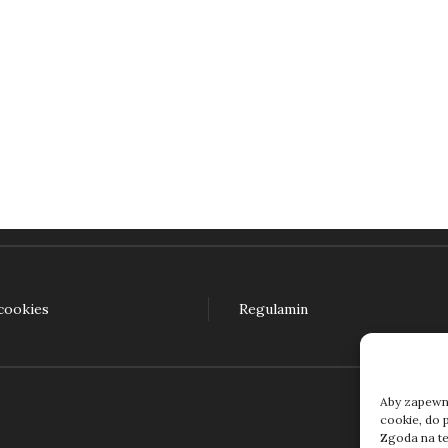
Pokaż język! O językach dla ciekawych (e-book)
45,00
zł
daj do koszyka
 cookies
Regulamin
Aby zapewnić
cookie, do 
Zgoda na te